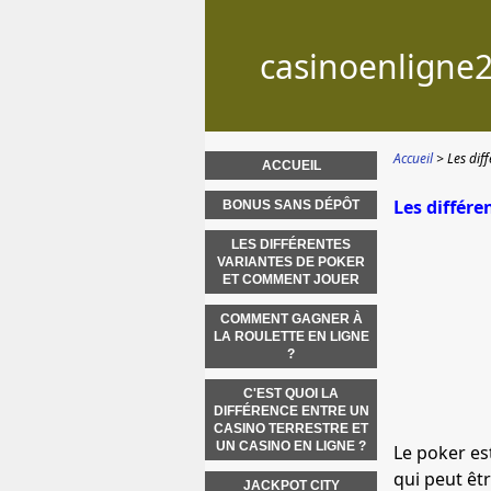
casinoenligne
Accueil
Les dif
ACCUEIL
Les différ
BONUS SANS DÉPÔT
LES DIFFÉRENTES
VARIANTES DE POKER
ET COMMENT JOUER
COMMENT GAGNER À
LA ROULETTE EN LIGNE
?
C'EST QUOI LA
DIFFÉRENCE ENTRE UN
CASINO TERRESTRE ET
UN CASINO EN LIGNE ?
Le poker est
qui peut êt
JACKPOT CITY