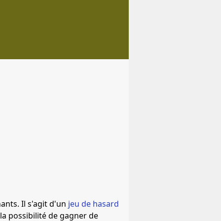
ants. Il s'agit d'un
jeu de hasard
la possibilité de gagner de