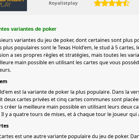
Royalistplay
ntes variantes de poker
usieurs variantes du jeu de poker, dont certaines sont plus p
s plus populaires sont le Texas Hold'em, le stud à 5 cartes, l
ion a ses propres règles et stratégies, mais toutes les vari
illeure main possible en utilisant les cartes que vous poss
eurs.
'em
ld'em est la variante de poker la plus populaire. Dans la v
it deux cartes privées et cinq cartes communes sont placées 
s créer la meilleure main possible en utilisant leurs deux ca
l y a quatre tours de mises, et à chaque tour le joueur qui 
rtes
 cartes est une autre variante populaire du jeu de poker. Da