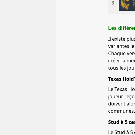
3
Les différe
Il existe pl
variantes le
Chaque vers
créer la me
tous les jou
Texas Hold
Le Texas Ho
joueur reço
doivent alor
communes. I
Stud à 5 ca
Le Stud à 5