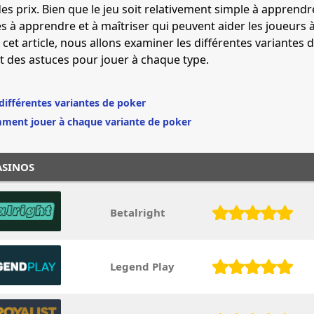
des prix. Bien que le jeu soit relativement simple à apprendr
es à apprendre et à maîtriser qui peuvent aider les joueurs 
 cet article, nous allons examiner les différentes variantes
et des astuces pour jouer à chaque type.
différentes variantes de poker
ment jouer à chaque variante de poker
ASINOS
Betalright
Legend Play