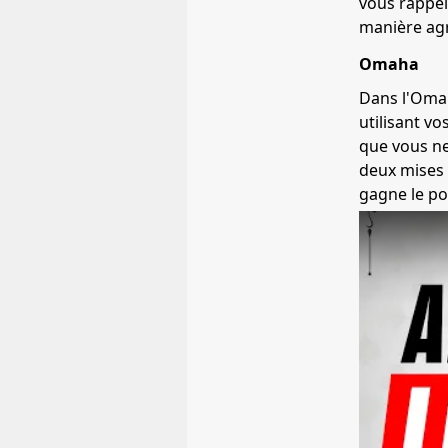
vous rappele
manière agr
Omaha
Dans l'Omah
utilisant v
que vous ne
deux mises 
gagne le po