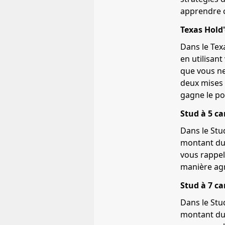
apprendre 
Texas Hold
Dans le Tex
en utilisan
que vous ne
deux mises 
gagne le po
Stud à 5 ca
Dans le Stu
montant du 
vous rappele
manière agr
Stud à 7 ca
Dans le Stu
montant du 