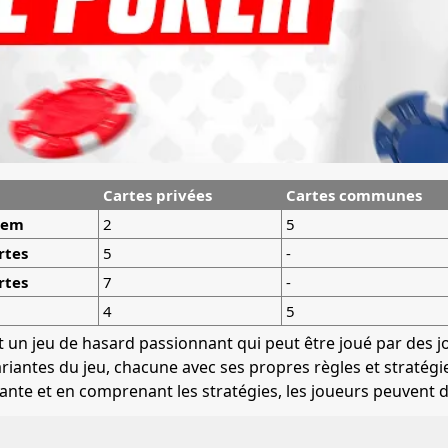
Cartes privées
Cartes communes
'em
2
5
rtes
5
-
rtes
7
-
4
5
t un jeu de hasard passionnant qui peut être joué par des jo
ariantes du jeu, chacune avec ses propres règles et stratégi
ante et en comprenant les stratégies, les joueurs peuvent d